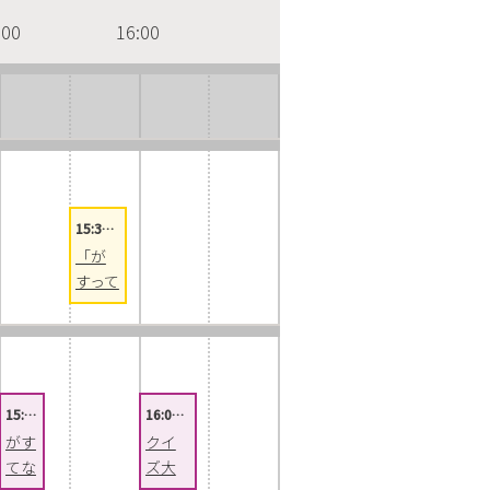
:00
16:00
15:3…
「が
すって
なー
に？
」/
「実
験！
15:…
16:0…
発
がす
クイ
見！
てな
ズ大
ＣＯ