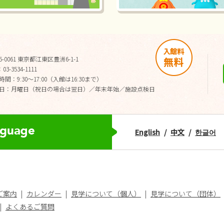
5-0061 東京都江東区豊洲6-1-1
03-3534-1111
間：9:30～17:00（入館は16:30まで）
日：月曜日（祝日の場合は翌日）／年末年始／施設点検日
English
中文
한글어
ご案内
カレンダー
見学について（個人）
見学について（団体）
よくあるご質問