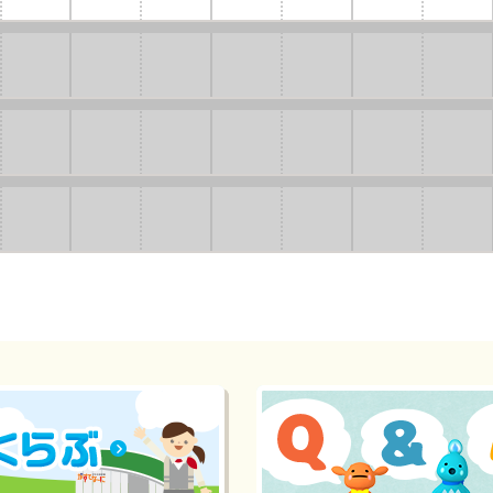
会
₂」/防
₂」/防
₂」/防
災紙
災紙
災紙
芝居
芝居
芝居
「カ
「カ
「カ
エル
エル
エル
くん
くん
くん
のマ
のマ
のマ
イコ
イコ
イコ
ンレ
ンレ
ンレ
スキ
スキ
スキ
ュ
ュ
ュ
ー」
ー」
ー」
いず
いず
いず
れか
れか
れか
を開
を開
を開
催！
催！
催！