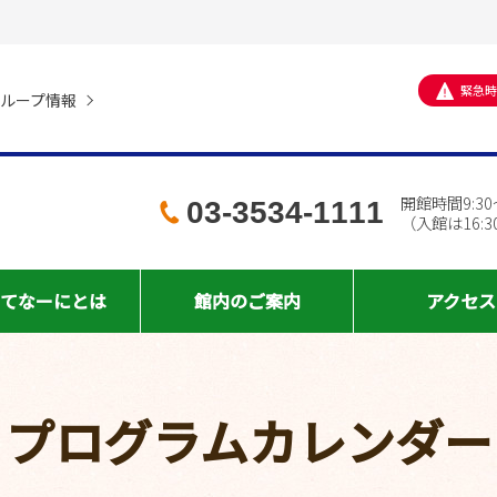
緊急時
ループ情報
開館時間9:30～
03-3534-1111
（入館は16:
てなーに
とは
館内の
ご案内
アクセス
プログラムカレンダー