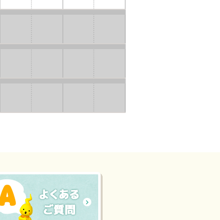
ーに
会
₂」/防
映画
災紙
月間
芝居
「お
「カ
ひさ
エル
まの
くん
ちか
のマ
ら -
イコ
太陽
ンレ
の恵
スキ
みが
ュ
世界
ー」
を動
いず
か
れか
す-
を開
」
催！