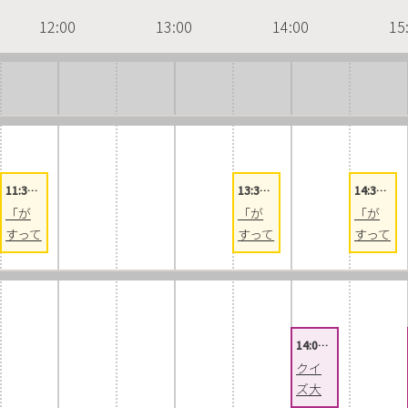
12:00
13:00
14:00
15
11:3…
13:3…
14:3…
「が
「が
「が
すって
すって
すって
なー
なー
なー
に？
に？
に？
」/
」/
」/
「実
「実
「実
験！
験！
験！
14:0…
発
発
発
クイ
見！
見！
見！
ズ大
ＣＯ
ＣＯ
ＣＯ