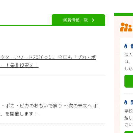
新着情報一覧
個人
クターアワード2026☆に、今年も「プカ・ポ
は、
リー！是非投票を！
し込
・ポカ・ピカのおもいで祭り ～次の未来へ ボ
学校
～」を開催します！
越し
さい