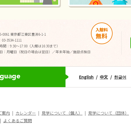
5-0061 東京都江東区豊洲6-1-1
03-3534-1111
間：9:30～17:00（入館は16:30まで）
日：月曜日（祝日の場合は翌日）／年末年始／施設点検日
English
中文
한글어
ご案内
カレンダー
見学について（個人）
見学について（団体）
よくあるご質問