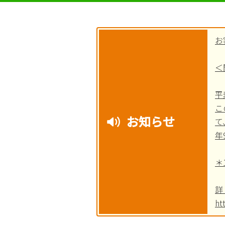
お
＜
平
こ
お知らせ
て
年
＊
詳
ht