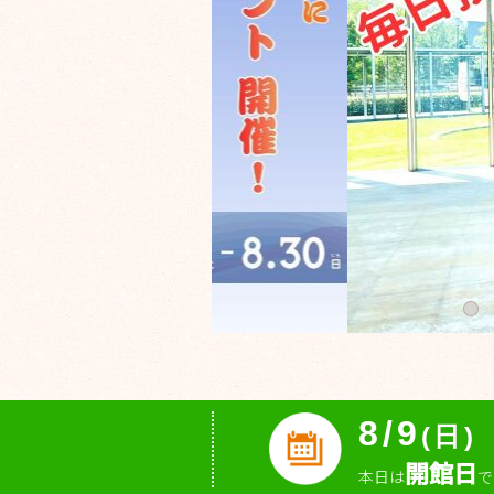
8/9
(日)
開館日
本日は
で