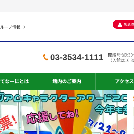
緊急時
ループ情報
開館時間9:30～
03-3534-1111
（入館は16:
てなーに
とは
館内の
ご案内
アクセス