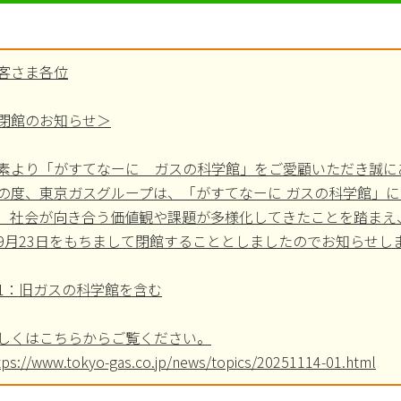
客さま各位
閉館のお知らせ＞
素より「がすてなーに ガスの科学館」をご愛顧いただき誠に
の度、東京ガスグループは、「がすてなーに ガスの科学館」に
、社会が向き合う価値観や課題が多様化してきたことを踏まえ、
9月23日をもちまして閉館することとしましたのでお知らせし
1：旧ガスの科学館を含む
しくはこちらからご覧ください。
tps://www.tokyo-gas.co.jp/news/topics/20251114-01.html