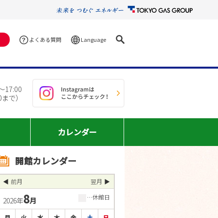
Language
よくある質問
17:00
30まで）
カレンダー
開館カレンダー
前月
翌月
8
■
…休館日
2026年
月
月
火
水
木
金
土
日