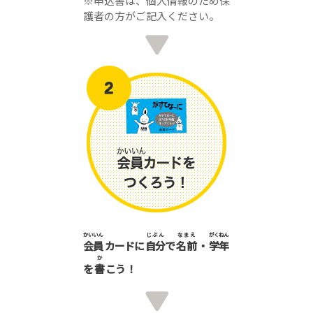
※申込書は、個人情報のため保
護者の方がご記入ください。
かいいん
じぶん
なまえ
がくねん
会員
カードに
自分
で
名前
・
学年
か
を
書
こう！