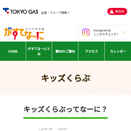
緊急時
企業・グループ情報
がすてなーに
と
HOME
館内の
ご案内
アクセス
カレンダー
は
キッズくらぶ
キッズくらぶってなーに？
しょうがくせい
にゅうかい