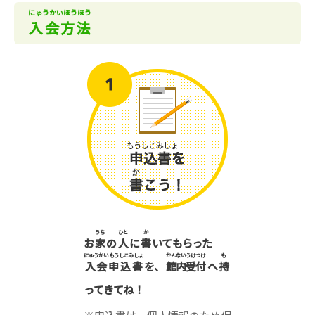
にゅうかいほうほう
入会方法
うち
ひと
か
お
家
の
人
に
書
いてもらった
にゅうかいもうしこみしょ
かんないうけつけ
も
入会申込書
を、
館内受付
へ
持
ってきてね！