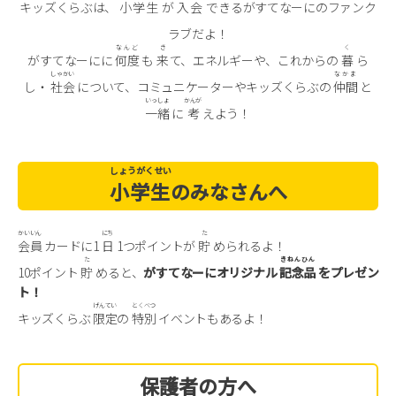
キッズくらぶは、
小学生
が
入会
できるがすてなーにのファンク
ラブだよ！
なんど
き
く
がすてなーにに
何度
も
来
て、エネルギーや、これからの
暮
ら
しゃかい
なかま
し・
社会
について、コミュニケーターやキッズくらぶの
仲間
と
いっしょ
かんが
一緒
に
考
えよう！
しょうがくせい
小学生
のみなさんへ
かいいん
にち
た
会員
カードに1
日
1つポイントが
貯
められるよ！
た
きねんひん
10ポイント
貯
めると、
がすてなーにオリジナル
記念品
をプレゼン
ト！
げんてい
とくべつ
キッズくらぶ
限定
の
特別
イベントもあるよ！
保護者の方へ