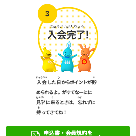
にゅうかい
ひ
た
入会
した
日
からポイントが
貯
められるよ。がすてなーにに
けんがく
く
わす
見学
に
来
るときは、
忘
れずに
も
持
ってきてね！
申込書・会員規約を