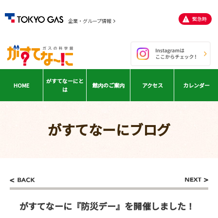
緊急時
企業・グループ情報
がすてなーに
と
HOME
館内の
ご案内
アクセス
カレンダー
は
がすてなーにブログ
がすてなーに『防災デー』を開催しました！