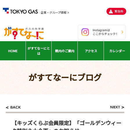
緊急時
企業・グループ情報
がすてなーに
と
HOME
館内の
ご案内
アクセス
カレンダー
は
がすてなーにブログ
【キッズくらぶ会員限定】「ゴールデンウィー