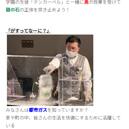
学園の生徒「テンカーベル」と一緒に
炎
の授業を受けて
謎の石
の正体を突き止めよう！
「がすってなーに？」
みなさんは
都市ガス
を知っていますか？
家や町の中、皆さんの生活を快適にするために活躍して
いる