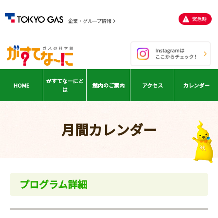
緊急時
企業・グループ情報
がすてなーに
と
HOME
館内の
ご案内
アクセス
カレンダー
は
月間カレンダー
プログラム詳細