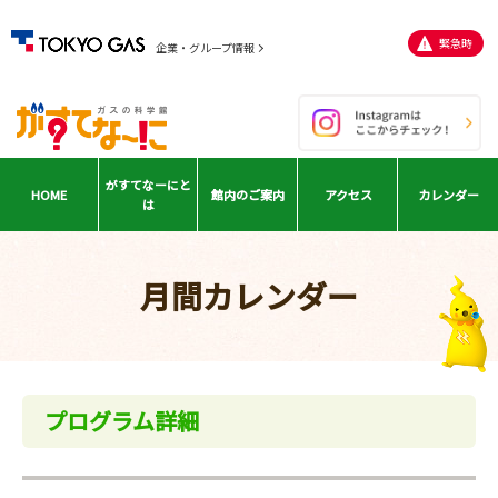
緊急時
企業・グループ情報
がすてなーに
と
HOME
館内の
ご案内
アクセス
カレンダー
は
月間カレンダー
プログラム詳細