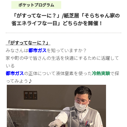
ポケットプログラム
「がすってなーに？」/紙芝居「そらちゃん家の
省エネライフな一日」どちらかを開催！
「がすってなーに？」
みなさんは
都市ガス
を知っていますか？
家や町の中で皆さんの生活を快適にするために活躍して
いる
都市ガス
の正体について液体窒素を使った
冷熱実験
で探
ってみよう♪