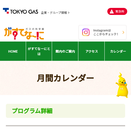
緊急時
企業・グループ情報
がすてなーに
と
HOME
館内の
ご案内
アクセス
カレンダー
は
月間カレンダー
プログラム詳細