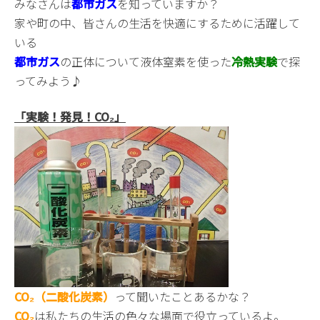
みなさんは
都市ガス
を知っていますか？
家や町の中、皆さんの生活を快適にするために活躍して
いる
都市ガス
の正体について液体窒素を使った
冷熱実験
で探
ってみよう♪
「実験！発見！CO₂」
CO₂（二酸化炭素）
って聞いたことあるかな？
CO₂
は私たちの生活の色々な場面で役立っているよ。