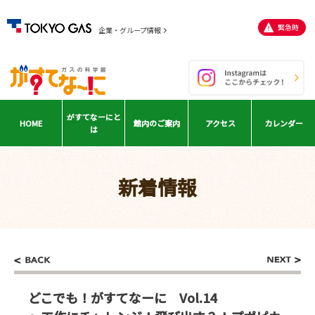
緊急時
企業・グループ情報
がすてなーに
と
HOME
館内の
ご案内
アクセス
カレンダー
は
新着情報
どこでも！がすてなーに Vol.14