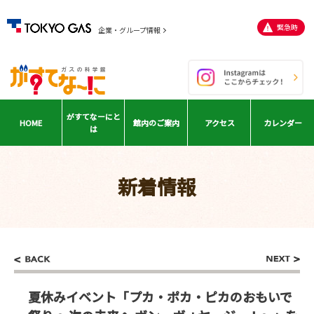
緊急時
企業・グループ情報
がすてなーに
と
HOME
館内の
ご案内
アクセス
カレンダー
は
新着情報
夏休みイベント「プカ・ポカ・ピカのおもいで