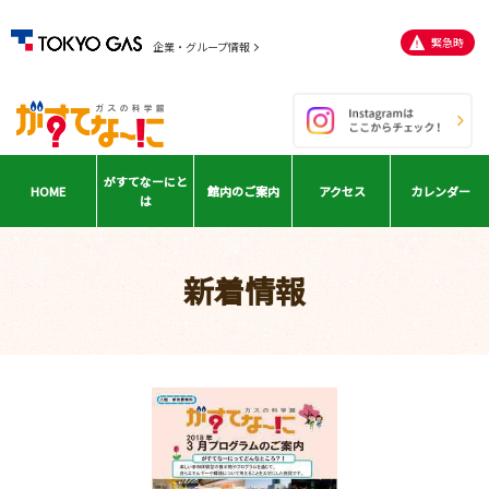
緊急時
企業・グループ情報
がすてなーに
と
HOME
館内の
ご案内
アクセス
カレンダー
は
新着情報