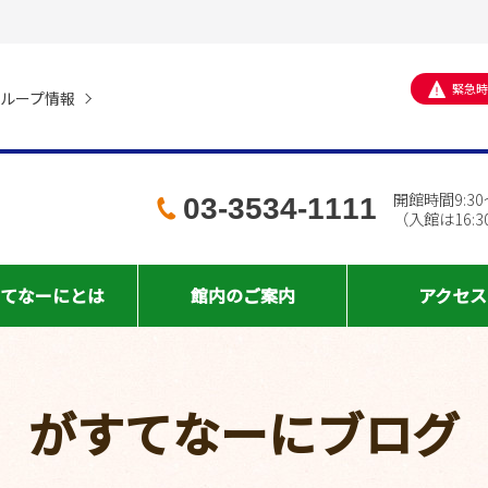
緊急時
ループ情報
開館時間9:30～
03-3534-1111
（入館は16:
てなーに
とは
館内の
ご案内
アクセス
がすてなーにブログ