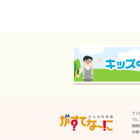
〒13
TEL：
開館時
休館