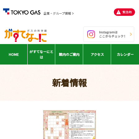
緊急時
企業・グループ情報
がすてなーに
と
HOME
館内の
ご案内
アクセス
カレンダー
は
新着情報